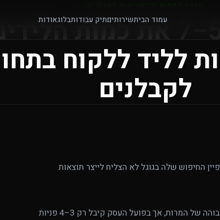
חברה בתחום הרישויונות לקבלנים
איך הכפלנו פי 5–7 את כמות ה
עמוד הבית
שירותים
תיק עבודות
בלוג
אודות
 לליד ללקוח בתחום
לקבלנים
ין החיפוש שלה בגוגל לא הצליח לייצר תוצאות
על פניו, הנתונים במערכת נראו טובים. חשבון הפרסום הציג כמות גבוהה של המרות, אך בפועל העסק קיבל רק 3–4 פניות