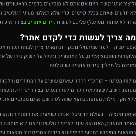
וליצור אתנו קשר. היום אם אתם לא מופיעים בדפים הראשונים של
לא יודעים שאתם בכלל קיימים. כדי שלא תאלמו מעיני הגולשים ו
אחד לא פותח ומסתכל) עליכם לעשות
קידום אתרים
בצורה איכותי
מה צריך לעשות כדי לקדם אתר?
אסטרטגיה – לפני שמתחילים בקידום האתר צריך לבנות תכנית אסט
הלקוחות הפוטנציאליים, על המתחרים ובכלל על השוק כולו של או
ומובנת כל תהליך קידום אתרים שווה לפח.
מילות מפתח – תוך כדי החקר שאתם עושים על המתחרים והלקוחו
מפתח. חשוב לשעות את חקר מילות המפתח בצורה יסודית ומכוונת 
ללא חקר מילות מפתח גם הוא שווה לפח, שכן אתם מבזבזים את זמ
אופטימיזציה – בעולם הדיגיטלי אנחנו שומעים את המונח הזה הרב
האתר מתפקד, האם הוא עונה לצרכי הגולשים והאם הוא מותאם בצו
בתוצאות החיפוש במנועי החיפוש ושקידום אתרים יניב תוצאות עלי