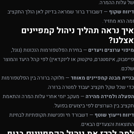
של עלות ההמרה.
דיווח שקוף
— דשבורד ברור שמראה בדיוק לאן הולך התקציב
ומה הוא מחזיר.
איך נראה תהליך ניהול קמפיינים
אצלנו?
מיפוי ערוצים ויעדים
— בחירת הפלטפורמות הנכונות (גוגל,
פייסבוק, אינסטגרם, טיקטוק או לינקדאין) לפי קהל היעד והמוצר
שלכם.
בניית מבנה קמפיינים מאוחד
— חלוקה ברורה בין הפלטפורמות
כדי שכל שקל תקציב יעבוד למטרה ברורה.
הפעלה ולמידה מהירה
— מעקב יומי אחרי עלות המרה והתאמת
תקציב בין הערוצים לפי ביצועים בפועל.
דיווח וייעוץ שוטף
— דשבורד חי ופגישות תקופתיות לבחינת
התוצאות והצעדים הבאים.
למה לרכז את ניהול הקמפיינים בגוף