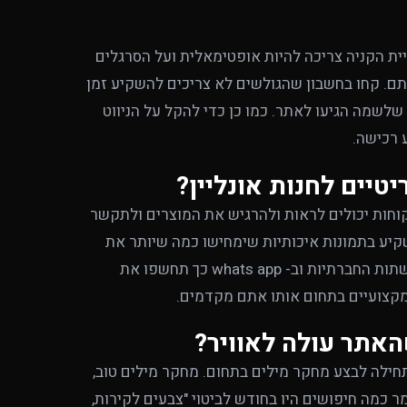
ויית הקניה צריכה להיות אופטימאלית ועל הסרגלים
תם. קחו בחשבון שהגולשים לא צריכים להשקיע זמן
לשמה הגיעו לאתר. כמו כן כדי להקל על הניווט
 רכישה.
טיים לחנות אונליין?
קוחות יכולים לראות ולהרגיש את המוצרים ולתקשר
קיע בתמונות איכותיות שימחישו כמה שיותר את
המוצר לצד תיאור שיווקי נכון. כמו כן הוסיפו אפשרויות שיתוף ברשתות החברתיות וב- whats app כך תחשפו את
 מקצועיים בתחום אותו אתם מקדמים.
אתר עולה לאוויר?
חילה לבצע מחקר מילים בתחום. מחקר מילים טוב,
 כמה חיפושים היו בחודש לביטוי "צבעים לקירות,