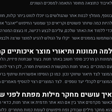
לאיבוד כתוצאה מחוסר התאמה למסכים השונים.
בנוסף, מומלץ לבנות אתר שהגולשים בו יוכלו לנווט ביתר קלות, חו
להיות כמה שיותר פשוטים וקריאים כך שמנועי החיפוש "יאהבו" או
כדי ללמוד את האתר שלכם, עליהם לבצע רכישה, זו בעצם המטרה ש
השתמשו במסננים אשר יקלו על הגולש להגיע למוצר שרצה ולבצע
למה תמונות ותיאורי מוצר איכותיים קרי
תמונות הן מרכיב סופר חשוב באתר חנות. בעוד שבחנות פיזית, הל
עם המוכרים. באתר חנות התקשורת האנושית חסרה , לכן רצוי להש
המוצרים לקהלי יעד נוספים . לצד המוצרים רצוי להוסיף מאמרים
איך עושים מחקר מילות מפתח לפני שה
כאשר מקדמים אתר בין אם הוא אתר תדמית או אתר חנות, כדאי ת
הוא מחקר מילים שבודק נפח חיפושים לעומת כמות מתחרים. כלומר