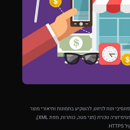
נסיבי ונוח לניווט, להשקיע בתמונות ותיאורי מוצר
איכותיים, לבצע מחקר מילות מפתח לפני העלייה לאוויר, לבצע אופטימיזציה טכנית (תגי מטה, כותרות, מפת XML),
HT.