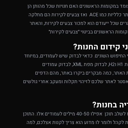
עומד במקומות הראשונים האם חנויות שכל מהותן הן
צבעים לקירות כגון טמבור או נירלט, או האם מדובר בחנויות שהן יותר כלליות כמו ACE ואז צבעים לקירות הם מחלקה
ים שכל ייעודם הוא למכור צבעים לקירות, והאתר
ומות הראשונים בביטוי "צבעים לקירות"
י קידום החנות?
 החיפוש השונים. כדאי לבדוק שיש לעמודים, במיוחד
לעמודים שבחרנו לקדם תגי מטה וטייטלים מתאימים, שישנן כותרות H1 וH2, לבדוק מפת XML, לבדוק עמודים
ות האתר, כמה מבקרים ביקרו באתר, מהם הדפים
מאסטר לאתר שלכם לזיהוי תקלות ומעקב אחרי גולשים
יה בחנות?
רוב התנועה שמגיעה אל החנות מגיעה מעמודי קטגוריה, אל תשכחו לשלב תוכן אפילו 40-50 מילים לעמודים אלו. התוכן
ות לקהל ולומר לו מדוע הוא צריך לקנות אצלכם, למה