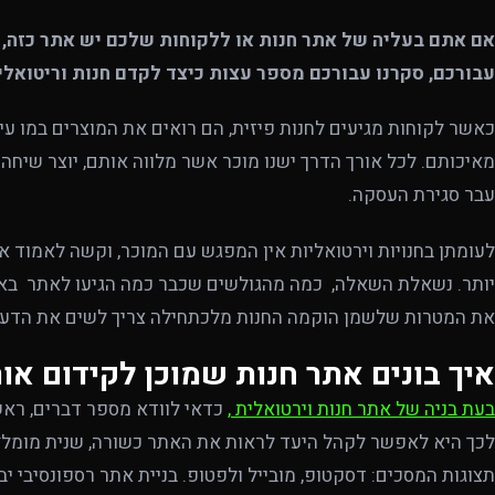
אם אתם בעליה של אתר חנות או ללקוחות שלכם יש אתר כזה,
עבורכם, סקרנו עבורכם מספר עצות כיצד לקדם חנות וריטואלית
כאשר לקוחות מגיעים לחנות פיזית, הם רואים את המוצרים במו עי
מאיכותם. לכל אורך הדרך ישנו מוכר אשר מלווה אותם, יוצר שיח
עבר סגירת העסקה.
לעומתן בחנויות וירטואליות אין המפגש עם המוכר, וקשה לאמוד את
יותר. נשאלת השאלה, כמה מהגולשים שכבר כמה הגיעו לאתר באמת
את המטרות שלשמן הוקמה החנות מלכתחילה צריך לשים את הדעת
איך בונים אתר חנות שמוכן לקידום אור
בעת בניה של אתר חנות וירטואלית
,
כדאי לוודא מספר דברים, רא
לכך היא לאפשר לקהל היעד לראות את האתר כשורה, שנית מומלץ 
תצוגות המסכים: דסקטופ, מובייל ולפטופ. בניית אתר רספונסיבי יב