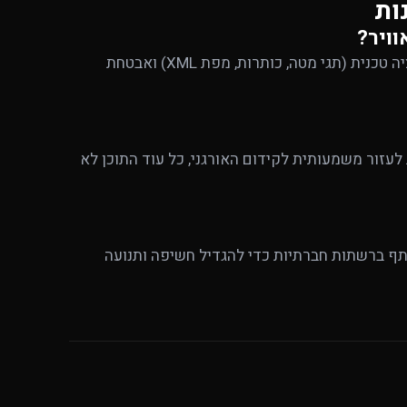
ות
וויר?
מחקר מילות מפתח, התאמה רספונסיבית לכל המסכים, אופטימיזציה טכנית (תגי מטה, כותרות, מפת XML) ואבטחת
ולות לעזור משמעותית לקידום האורגני, כל עוד התוכן לא
שתף ברשתות חברתיות כדי להגדיל חשיפה ותנועה