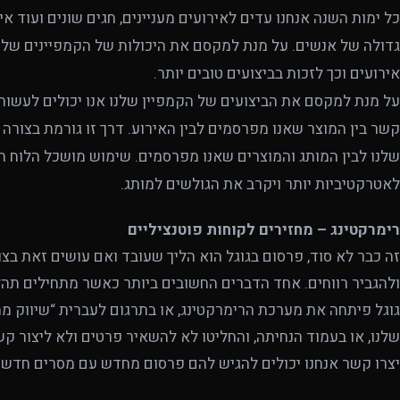
כל ימות השנה אנחנו עדים לאירועים מעניינים, חגים שונים ועוד א
גדולה של אנשים. על מנת למקסם את היכולות של הקמפיינים שלנו
אירועים וכך לזכות בביצועים טובים יותר.
על מנת למקסם את הביצועים של הקמפיין שלנו אנו יכולים לעשות 
קשר בין המוצר שאנו מפרסמים לבין האירוע. דרך זו גורמת בצורה 
שלנו לבין המותג והמוצרים שאנו מפרסמים. שימוש מושכל הלוח הש
לאטרקטיביות יותר ויקרב את הגולשים למותג.
רימרקטינג – מחזירים לקוחות פוטנציליים
זה כבר לא סוד, פרסום בגוגל הוא הליך שעובד ואם עושים זאת בצ
ולהגביר רווחים. אחד הדברים החשובים ביותר כאשר מתחילים תהלי
גוגל פיתחה את מערכת הרימרקטינג, או בתרגום לעברית “שיווק
שלנו, או בעמוד הנחיתה, והחליטו לא להשאיר פרטים ולא ליצור
יצרו קשר אנחנו יכולים להגיש להם פרסום מחדש עם מסרים חדשי