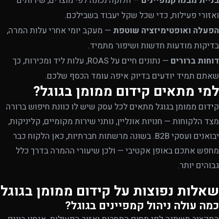
בניית מבנה קמפיינים
— חלוקה נכונה לפי מוצרים, שירותים
ואזורי פעילות, כדי שכל שקל יעבוד בשבילכם.
הפעלה ואופטימיזציה שוטפת
— מעקב יומי אחרי עלות המרה,
בדיקות מודעות חדשות ושיפור מתמיד.
דוחות ברורים
— נתונים חיים על ROAS, עלות ליד ומכירות, כך
שאתם תמיד יודעים בדיוק איפה עומד הכסף שלכם.
למי מתאים קידום ממומן בגוגל?
קידום ממומן בגוגל מתאים לכל עסק שיש לו כוונת חיפוש ברורה
מצד הלקוחות — חנויות אונליין, נותני שירות מקומיים, קליניקות,
יבואנים ועסקי B2B. בשונה מרשתות חברתיות, כאן הלקוח כבר
מחפש אתכם באופן אקטיבי — ולכן שיעורי ההמרה בדרך כלל
גבוהים יותר.
שאלות נפוצות על קידום ממומן בגוגל
כמה עולה ניהול קמפיינים בגוגל?